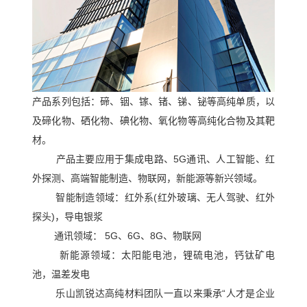
化
团
作
荣
物
队
誉
伙
磷
化
伴
物
销
应
产品系列包括：碲、铟、镓、锗、锑、铋等高纯单质，以
硫
售
及碲化物、硒化物、碘化物、氧化物等高纯化合物及其靶
化
用
网
材。
物
络
产品主要应用于集成电路、5G通讯、人工智能、红
案
氯
合
外探测、高端智能制造、物联网，新能源等新兴领域。
化
例
作
智能制造领域：红外系(红外玻璃、无人驾驶、红外
应
物
探头)，导电银浆
客
联
用
前
通讯领域： 5G、6G、8G、物联网
户
系
领
沿
新能源领域：太阳能电池，锂硫电池，钙钛矿电
域
池，温差发电
材
我
乐山凯锐达
高纯材料团队一直以来秉承“人才是企业
料