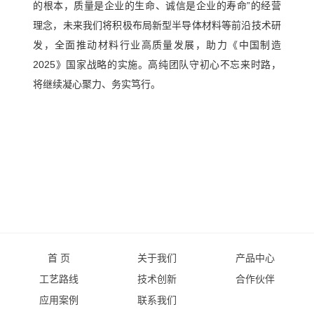
的根本，质量是企业的生命、诚信是企业的寿命”的经营
们
硒
联
理念，未来我们将积极布局新型半导体材料等前沿技术研
化
系
发，全面推动材料行业高质量发展，助力《中国制造
物
2025》国家战略的实施。高纯团队守初心不忘来时路，
我
溴
将继续凝心聚力、务实笃行。
们
化
人
物
才
氧
招
化
聘
物
首 页
关于我们
产品中心
工艺路线
技术创新
合作伙伴
应用案例
联系我们