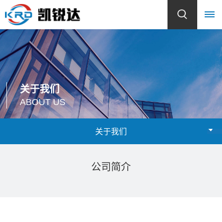
首
页
关于我们
关
ABOUT US
于
关于我们
我
们
公司简介
公
产
司
品
简
介
中