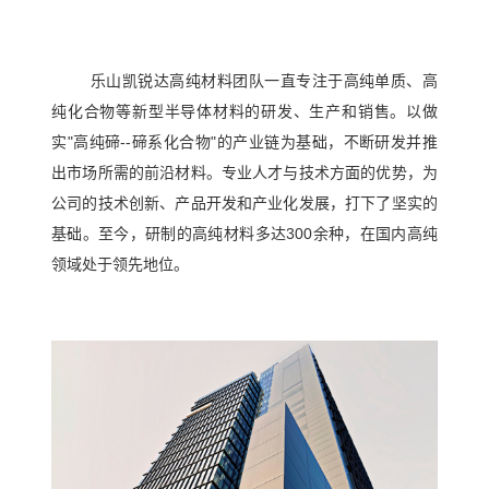
经
心
营
单
乐山凯锐达高纯材料团队一直专注于高纯单质、高
理
工
质
纯化合物等新型半导体材料的研发、生产和销售。以做
念
艺
实"高纯碲--碲系化合物"的产业链为基础，不断研发并推
碲
发
出市场所需的前沿材料。专业人才与技术方面的优势，为
化
展
路
公司的技术创新、产品开发和产业化发展，打下了坚实的
物
历
基础。至今，研制的高纯材料多达300余种，在国内高纯
线
溅
程
领域处于领先地位。
射
技
我
靶
们
术
材
的
碘
创
优
化
势
新
物
公
团
合
氟
司
队