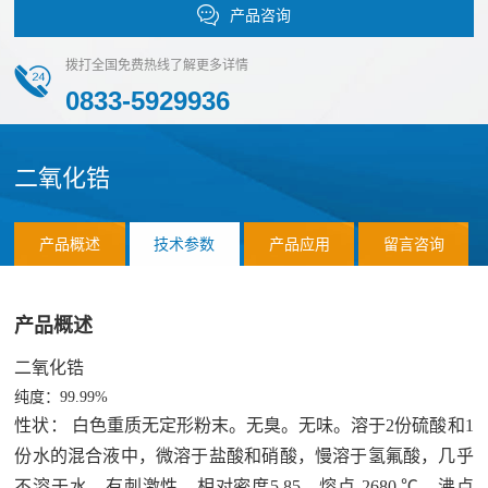
化
产品咨询
团
作
荣
物
队
誉
拨打全国免费热线了解更多详情
伙
磷
0833-5929936
化
伴
物
销
应
二氧化锆
硫
售
化
用
网
物
产品概述
技术参数
产品应用
留言咨询
络
案
氯
合
化
例
作
产品概述
应
物
客
联
二氧化锆
用
前
户
纯度：99.99%
系
领
沿
性状： 白色重质无定形粉末。无臭。无味。溶于2份硫酸和1
域
材
我
份水的混合液中，微溶于盐酸和硝酸，慢溶于氢氟酸，几乎
料
不溶于水。有刺激性。相对密度5.85。熔点 2680 ℃。沸点