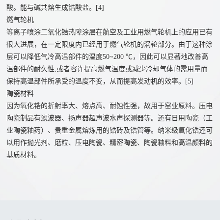
酸。能与碱共熔生成锆酸盐。[4]
燃气轮机
等离子喷涂二氧化锆热障涂层在航空及工业用燃气轮机上的应用已有
很大进展，在一定限度内已经用于燃气轮机的涡轮部分。由于这种涂
层可以降低气冷高温部件的温度50~200 ℃，因此可以显著地改善高
温部件的耐久性,或者容许提高燃气温度或减少冷却气体的需用量而
保持高温部件所承受的温度不变，从而提高发动机的效率。[5]
陶瓷材料
因为氧化锆的折射率大、熔点高、耐蚀性强，故用于窑业原料。压电
陶瓷制品有滤波器、扬声器超声波水声探测器等。还有日用陶瓷（工
业陶瓷釉药）、贵重金属熔炼用的锆砖及锆管等。纳米级氧化锆还可
以用作抛光剂、磨粒、压电陶瓷、精密陶瓷、陶瓷釉料和高温颜料的
基质材料。