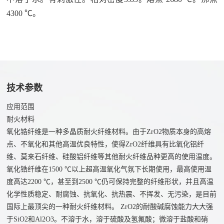
们
硒
4300 ℃。
联
化
系
物
我
溴
们
化
人
物
技术参数
才
氧
应用范围
招
化
耐火材料
聘
物
氧化锆纤维是一种多晶质耐火纤维材料。由于ZrO2物质本身的高熔
点、不氧化和其他高温优良特性，使得ZrO2纤维具有比氧化铝纤
维、莫来石纤维、硅酸铝纤维等其他耐火纤维品种更高的使用温度。
氧化锆纤维在1500 ℃以上超高温氧化气氛下长期使用，最高使用温
度高达2200 ℃，甚至到2500 ℃仍可保持完整的纤维形状，并且高温
化学性质稳定、耐腐蚀、抗氧化、抗热震、不挥发、无污染，是目前
国际上最顶尖的一种耐火纤维材料。 ZrO2的耐酸碱腐蚀能力大大强
于SiO2和Al2O3。不溶于水，溶于硫酸及氢氟酸；微溶于盐酸和硝