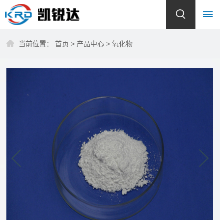
当前位置：
首页
>
产品中心
>
氧化物
首
页
关
于
我
们
公
产
司
品
简
介
中