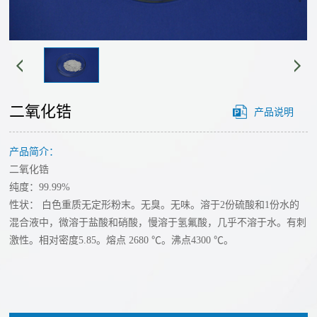
经
心
营
单
理
工
质
念
艺
碲
发
二氧化锆
产品说明
化
展
路
物
历
产品简介：
线
溅
程
二氧化锆
射
技
我
纯度：99.99%
靶
们
性状： 白色重质无定形粉末。无臭。无味。溶于2份硫酸和1份水的
术
材
混合液中，微溶于盐酸和硝酸，慢溶于氢氟酸，几乎不溶于水。有刺
的
激性。相对密度5.85。熔点 2680 ℃。沸点4300 ℃。
碘
创
优
化
势
新
物
公
团
合
氟
司
队