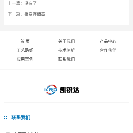
们
上一篇：没有了
硒
联
化
下一篇：相变存储器
系
物
我
溴
们
化
首 页
关于我们
产品中心
人
物
工艺路线
技术创新
合作伙伴
才
氧
应用案例
联系我们
招
化
聘
物
联系我们