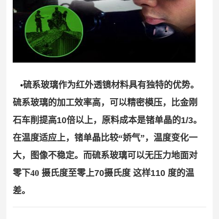
化
团
作
荣
物
队
誉
伙
磷
化
伴
物
销
应
硫
售
•
硫系玻璃作为红外透镜材料具有独特的优势。
化
用
网
硫系玻璃的加工效率高，可以精密模压，比金刚
物
络
案
石车削提高
10
倍以上，原料成本是锗单晶的
1/3
。
氯
合
在温度适应上，锗单晶比较“娇气”，温度变化一
化
例
作
应
物
大，图像不稳定。而硫系玻璃可以无压力地面对
客
联
用
前
户
零下40
摄氏度
至
零
上
70
摄氏度 这样
110
度的温
系
领
沿
差。
域
材
我
料