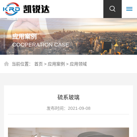
首
应用案例
COOPERATION CASE
页
关
当前位置：
首页
>
应用案例
>
应用领域
于
我
硫系玻璃
们
公
发布时间：2021-09-08
产
司
品
简
介
中