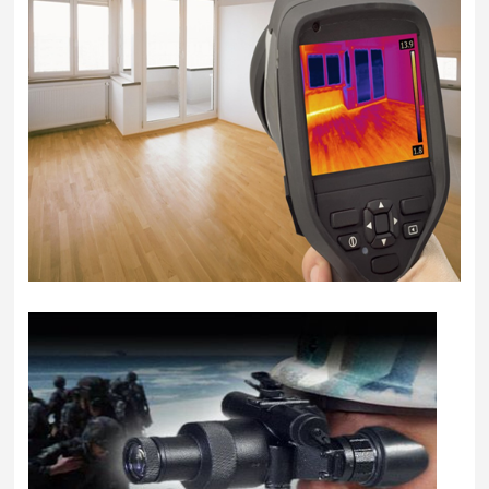
经
心
营
单
理
工
质
念
艺
碲
发
化
展
路
物
历
线
溅
程
射
技
我
靶
们
术
材
的
碘
创
优
化
势
新
物
公
团
合
氟
司
队