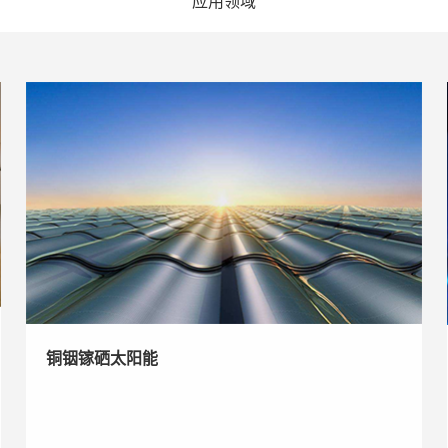
应用领域
铜铟镓硒太阳能