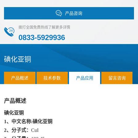
化
团
作
荣
物
产品咨询
队
誉
伙
磷
拨打全国免费热线了解更多详情
化
伴
0833-5929936
物
销
应
硫
售
碘化亚铜
化
用
网
物
络
案
氯
产品概述
技术参数
产品应用
留言咨询
合
化
例
作
应
物
客
联
产品概述
用
前
户
系
碘化亚铜
领
沿
1、中文名称:碘化亚铜
域
材
我
2、分子式：
CuI
料