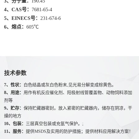
3、分子量：
190.45
们
硒
4、CAS号：
7681-65-4
联
化
5、EINECS号：
231-674-6
系
物
6、熔点：
605℃
我
溴
们
化
人
物
才
氧
招
化
技术参数
聘
物
7、性状：
白色结晶或灰白色粉末,见光易分解变成棕黄色。
8、用途：
用作有机反应催化剂、阳极射线管覆盖物、动物饲料添加
剂等
9、贮存：
保持贮藏器密封。放入紧密的贮藏器内，储存在阴凉，干
燥的地方
10、包装：
三层真空包装或充氩气保护。;
11、服务：
提供MSDS及实用的防护措施；提供材料应用解决方案！