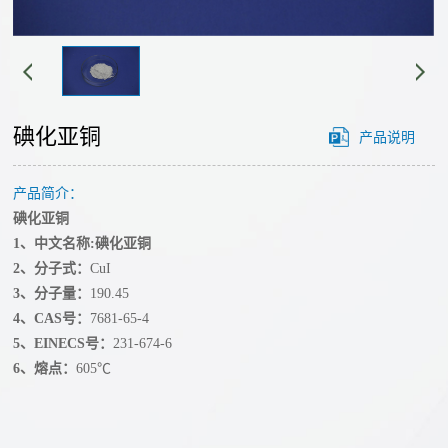
经
心
营
单
理
工
质
念
艺
碲
碘化亚铜
产品说明
发
化
展
路
物
产品简介：
历
线
碘化亚铜
溅
程
1、中文名称:碘化亚铜
射
技
我
2、分子式：
CuI
靶
们
3、分子量：
190.45
术
材
的
4、CAS号：
7681-65-4
碘
创
5、EINECS号：
231-674-6
优
6、熔点：
605℃
化
势
新
物
公
团
合
氟
司
队