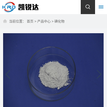
当前位置：
首页
>
产品中心
>
碘化物
首
页
关
于
我
们
公
产
司
品
简
介
中