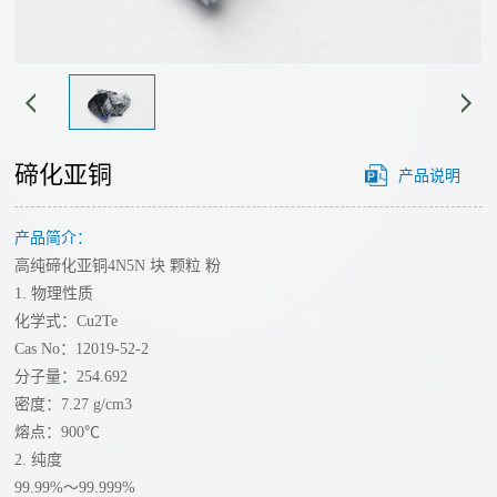
经
心
营
单
理
工
质
念
艺
碲
发
碲化亚铜
产品说明
化
展
路
物
历
产品简介：
线
溅
程
高纯碲化亚铜4N5N 块 颗粒 粉
射
技
我
1. 物理性质
靶
们
化学式：Cu2Te
术
材
Cas No：12019-52-2
的
分子量：254.692
碘
创
优
密度：7.27 g/cm3
化
势
新
熔点：900℃
物
公
团
2. 纯度
合
氟
司
99.99%～99.999%
队