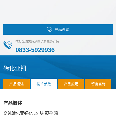
化
团
作
荣
物
队
誉
伙
磷
化
伴
产品咨询
物
销
应
拨打全国免费热线了解更多详情
硫
售
0833-5929936
化
用
网
物
络
案
氯
合
碲化亚铜
化
例
作
应
物
客
联
产品概述
技术参数
产品应用
留言咨询
用
前
户
系
领
沿
产品概述
域
材
我
料
高纯碲化亚铜4N5N 块 颗粒 粉