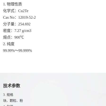
们
硒
1. 物理性质
联
化
化学式：Cu2Te
系
Cas No：12019-52-2
物
我
分子量：254.692
溴
们
密度：7.27 g/cm3
化
人
熔点：900℃
物
才
2. 纯度
氧
99.99%～99.999%
招
化
聘
物
技术参数
3. 规格
块、颗粒、粉