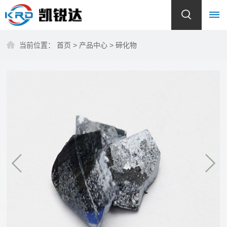
当前位置：
首页
>
产品中心
>
碲化物
首
页
关
于
我
们
公
产
司
品
简
介
中