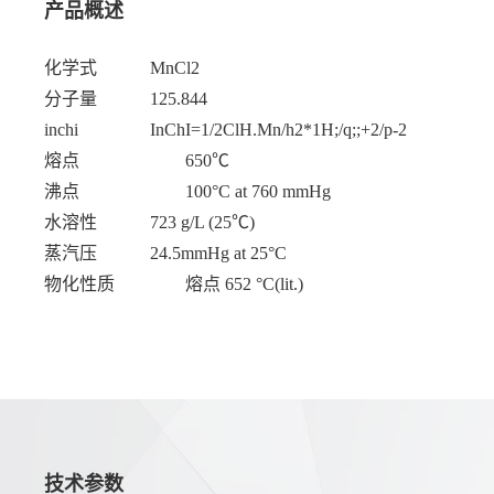
产品概述
化学式
MnCl2
分子量
125.844
inchi
InChI=1/2ClH.Mn/h2*1H;/q;;+2/p-2
熔点
650℃
沸点
100°C at 760 mmHg
水溶性
723 g/L (25℃)
蒸汽压
24.5mmHg at 25°C
物化性质
熔点 652 °C(lit.)
技术参数