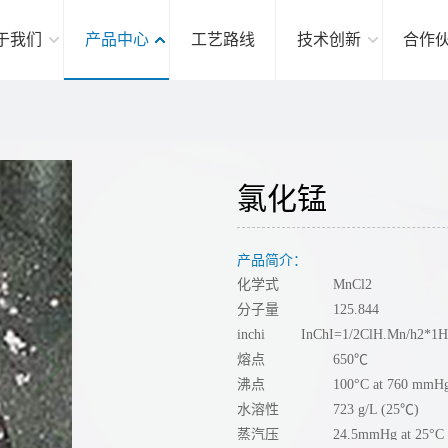
于我们
产品中心
工艺路线
技术创新
合作
氯化锰
产品简介：
化学式
MnCl2
分子量
125.844
inchi
InChI=1/2ClH.Mn/h2*1H;
熔点
650℃
沸点
100°C at 760 mmH
水溶性
723 g/L (25℃)
蒸汽压
24.5mmHg at 25°C