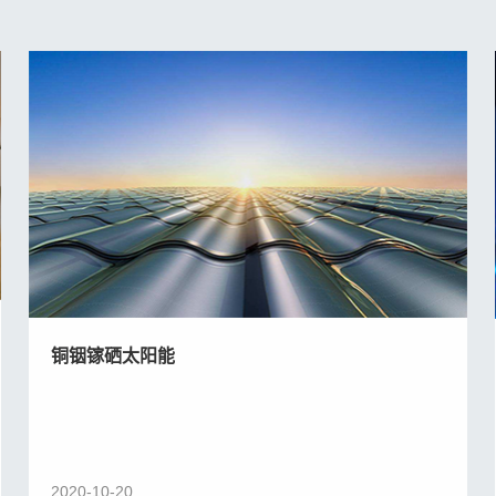
铜铟镓硒太阳能
2020-10-20