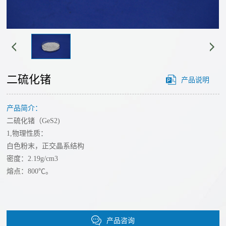
经
心
营
单
理
工
质
念
艺
碲
发
二硫化锗
产品说明
化
展
路
物
历
产品简介：
线
溅
程
二硫化锗（GeS2)
射
技
我
1,物理性质：
靶
们
白色粉末，正交晶系结构
术
材
密度：2.19g/cm3
的
熔点：800℃。
碘
创
优
化
势
新
物
公
团
合
氟
产品咨询
司
队