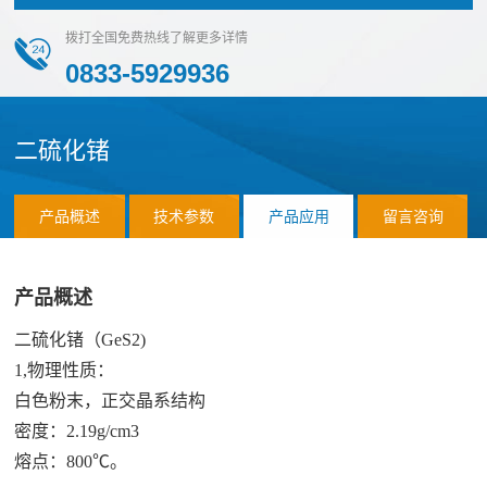
化
团
作
荣
拨打全国免费热线了解更多详情
物
队
誉
0833-5929936
伙
磷
化
伴
物
二硫化锗
销
应
硫
售
化
用
网
产品概述
技术参数
产品应用
留言咨询
物
络
案
氯
合
产品概述
化
例
作
应
二硫化锗（GeS2)
物
客
联
1,物理性质：
用
前
户
系
白色粉末，正交晶系结构
领
沿
密度：2.19g/cm3
域
材
我
熔点：800℃。
料