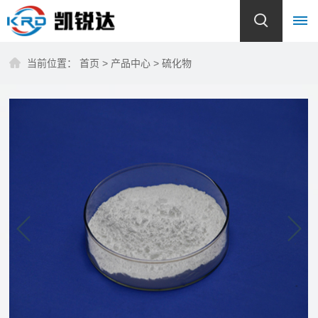
当前位置：
首页
>
产品中心
>
硫化物
首
页
关
于
我
们
公
产
司
品
简
介
中