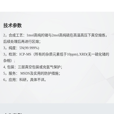
们
硒
联
化
系
物
我
技术参数
溴
们
化
2，合成工艺：1mol高纯的锗与2mol高纯硫在高温高压下真空熔炼，
人
后续处理后再进行区熔；
物
才
3，纯度：5N(99.999%)
氧
3，检测：ICP-MS（所有的杂质元素低于10ppm),XRD(无一硫化锗的
招
化
杂相）;
聘
物
4, 包装：三层真空包装或充氩气保护；
5，服务： MSDS及实用的防护措施；
6，应用：科研，具体不详。