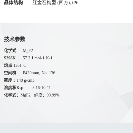
晶体结构
红金石构型 (四方), tP6
们
硒
联
化
系
物
我
溴
们
技术参数
化
人
物
化学式
MgF2
才
氧
S298K
57.2 J·mol-1·K-1
招
熔点
1261°C
化
聘
空间群
P42/mnm, No. 136
物
密度
3.148 g/cm3
溶度积Ksp
5.16·10-11
化学式：
MgF2 纯度：99.99%