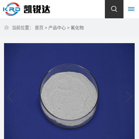
当前位置：
首页
>
产品中心
>
氟化物
首
页
关
于
我
们
公
产
司
品
简
介
中