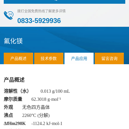
化
团
作
荣
拨打全国免费热线了解更多详情
物
队
誉
0833-5929936
伙
磷
化
伴
物
氟化镁
销
应
硫
售
化
用
网
产品概述
技术参数
产品应用
留言咨询
物
络
案
氯
合
产品概述
化
例
作
应
物
溶解性（水）
0.013 g/100 mL
客
联
用
前
摩尔质量
62.3018 g·mol⁻¹
户
系
领
外观
无色四方晶体
沿
沸点
2260°C (分解)
域
材
我
ΔfHm298K
-1124.2 kJ·mol-1
料