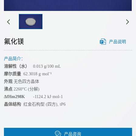
经
心
营
单
理
工
质
念
艺
碲
氟化镁
产品说明
发
化
展
路
物
产品简介：
历
线
溶解性（水）
0.013 g/100 mL
溅
程
摩尔质量
62.3018 g·mol⁻¹
射
技
我
外观
无色四方晶体
靶
们
沸点
2260°C (分解)
术
材
的
ΔfHm298K
-1124.2 kJ·mol-1
碘
创
晶体结构
红金石构型 (四方), tP6
优
化
势
新
物
公
团
合
氟
司
产品咨询
队