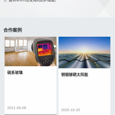
5，提供MSDS及使用的防护措施。
们
硒
联
化
系
物
我
溴
合作案例
们
化
人
物
才
氧
招
化
聘
物
硫系玻璃
铜铟镓硒太阳能
2021-09-08
2020-10-20