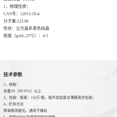
化
团
作
1，物理性质：
荣
物
队
CAS号：12013-10-4
誉
伙
磷
分子量:123.06
化
性状：立方晶系黑色结晶
伴
物
密度（g/mL,25℃）：4.3
销
应
硫
售
化
用
网
物
络
案
氯
合
化
技术参数
例
作
应
物
客
联
2，规格：
用
前
户
含量3N（99.95%）以上
系
领
沿
3，包装：瓶装：1公斤/瓶，瓶外加铝复合薄膜真空包装；
4，贮存方法
域
材
我
常温密闭避光，通风干燥处
料