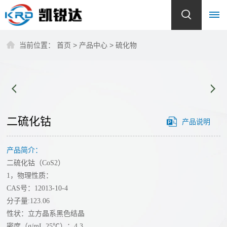
当前位置：
首页
>
产品中心
>
硫化物
首
页
关
于
二硫化钴
产品说明
我
产品简介：
们
二硫化钴（CoS2）
公
1，物理性质：
产
CAS号：12013-10-4
司
分子量:123.06
品
简
性状：立方晶系黑色结晶
介
密度（g/mL,25℃）：4.3
中