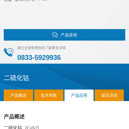
经
心
营
单
理
工
质
念
产品咨询
艺
碲
发
化
拨打全国免费热线了解更多详情
展
路
物
0833-5929936
历
线
溅
程
射
技
我
二硫化钴
靶
们
术
材
的
产品概述
技术参数
产品应用
留言咨询
碘
创
优
化
势
新
物
产品概述
公
团
合
氟
司
二硫化钴（CoS2）
队