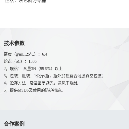
性状：灰色斜方结晶
们
硒
联
化
系
物
我
溴
们
化
技术参数
人
物
才
密度（g/mL,25℃）：6.4
氧
熔点（oC）：1386
招
化
2，规格： 含量3N（99.9%）以上
聘
物
3，包装：瓶装：1公斤/瓶，瓶外加铝复合薄膜真空包装；
4，贮存方法 常温密闭避光，通风干燥处
5，提供MSDS及使用的防护措施。
合作案例