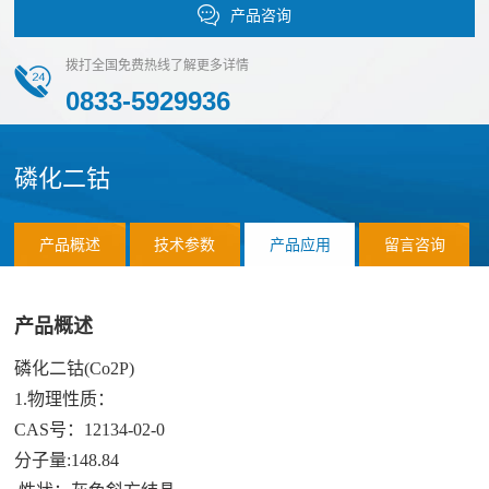
化
产品咨询
团
作
荣
物
队
誉
拨打全国免费热线了解更多详情
伙
磷
0833-5929936
化
伴
物
销
应
磷化二钴
硫
售
化
用
网
物
产品概述
技术参数
产品应用
留言咨询
络
案
氯
合
化
例
作
产品概述
应
物
客
联
磷化二钴(Co2P)
用
前
户
1.物理性质：
系
领
沿
CAS号：12134-02-0
域
材
我
分子量:148.84
料