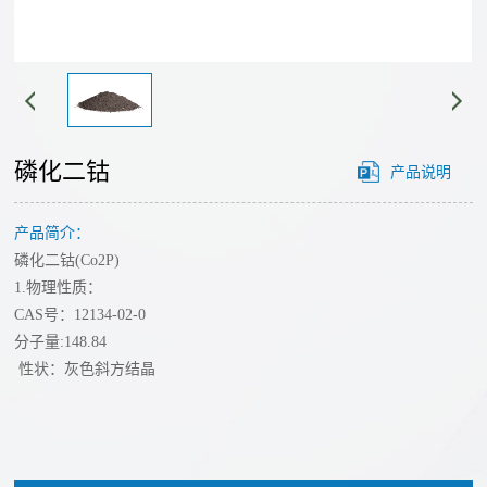
经
心
营
单
理
工
质
念
艺
碲
发
磷化二钴
产品说明
化
展
路
物
历
产品简介：
线
溅
程
磷化二钴(Co2P)
射
技
我
1.物理性质：
靶
们
CAS号：12134-02-0
术
材
分子量:148.84
的
性状：灰色斜方结晶
碘
创
优
化
势
新
物
公
团
合
氟
司
队