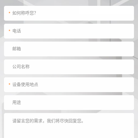
*
*
*