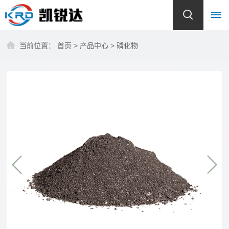
当前位置：
首页
>
产品中心
>
磷化物
首
页
关
于
我
们
公
产
司
品
简
介
中