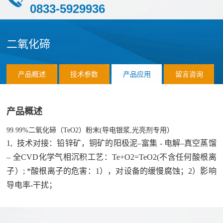
0833-5929936
化
团
作
荣
物
队
誉
伙
磷
二氧化碲
化
伴
物
销
应
产品概述
技术参数
产品应用
留言咨询
硫
售
化
用
网
产品概述
物
络
案
氯
合
99.99%二氧化碲（TeO2）粉末(导电银浆,光亮剂专用）
化
例
1, 技术对接：铅锌矿，铜矿的阳极泥–富集 - 电解–真空蒸馏
作
应
物
– 全CVD化学气相沉积工艺：Te+O2=TeO2(不含任何酸根离
客
联
用
前
子）; *酸根离子的危害：1），对设备的缓慢腐蚀；2）影响
户
系
领
导电率-干扰；
沿
域
材
我
料