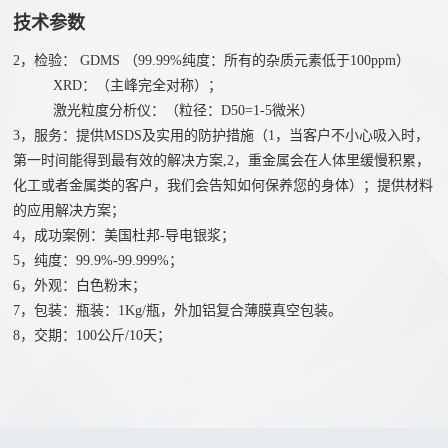
们
硒
技术参数
联
化
2，检验： GDMS （99.99%纯度：所有的杂质元素低于100ppm）
系
物
XRD：（主峰完全对称）；
我
溴
激光粒度分析仪：（粒径：D50=1-5微米）
们
化
3，服务：提供MSDS及实用的防护措施（1，当客户不小心吸入时，
人
第一时间能得到最有效的解决方案,2，重金属会在人体里缓慢积累，
物
才
化工或者金属类的客户，我们会告知如何保养您的身体）；提供材料
氧
的应用解决方案；
招
化
4，成功案例：美国杜邦-导电银浆；
聘
物
5，纯度：99.9%-99.999%；
6，外观：白色粉末；
7，包装：瓶装：1Kg/瓶，外加铝复合薄膜真空包装。
8，交期：100公斤/10天；