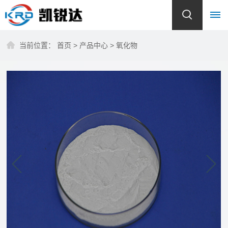
当前位置：
首页
>
产品中心
>
氧化物
首
页
关
于
我
们
公
产
司
品
简
介
中