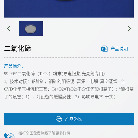
经
心
营
单
理
工
质
念
艺
碲
发
二氧化碲
产品说明
化
展
路
物
历
产品简介：
线
溅
程
99.99%二氧化碲（TeO2）粉末(导电银浆,光亮剂专用）
射
技
我
1, 技术对接：铅锌矿，铜矿的阳极泥–富集 - 电解–真空蒸馏– 全
靶
们
CVD化学气相沉积工艺：Te+O2=TeO2(不含任何酸根离子）; *酸根离
术
材
子的危害：1），对设备的缓慢腐蚀；2）影响导电率-干扰；
的
碘
创
优
化
势
产品咨询
新
物
公
团
合
氟
拨打全国免费热线了解更多详情
司
队